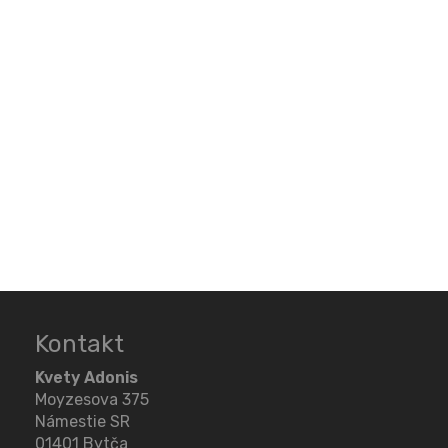
Kontakt
Kvety Adonis
Moyzesova 375
Námestie SR
01401 Bytča