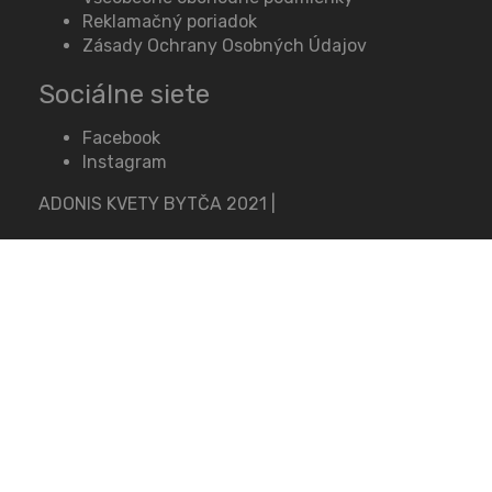
Reklamačný poriadok
Zásady Ochrany Osobných Údajov
Sociálne siete
Facebook
Instagram
ADONIS KVETY BYTČA 2021
|