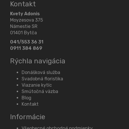
Kontakt
Kvety Adonis
Moyzesova 375
Námestie SR
01401 Bytča
041/553 36 31
0911 384 869
Rýchla navigácia
Donášková služba
Svadobná floristika
Viazanie kytíc
Smútočná väzba
Blog
Kontakt
Informácie
Všeobecné obchodné podmienky